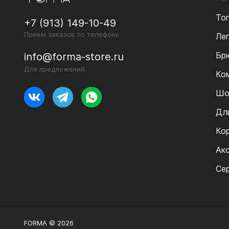
То
+7 (913) 149-10-49
Прием заказов по телефону
Ле
Бр
info@forma-store.ru
Для предложений
Ко
Шо
Дл
Ко
Ак
Се
FORMA © 2026