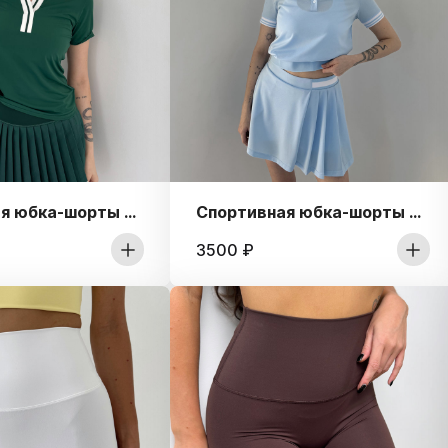
Спортивная юбка-шорты с плиссе Pleated Court
Спортивная юбка-шорты с плиссе на боку Club
3500
₽