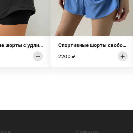
Спортивные шорты с удлиненным подшортником
Спортивные шорты свободного кроя Side
2200
₽
талог
Клиентам