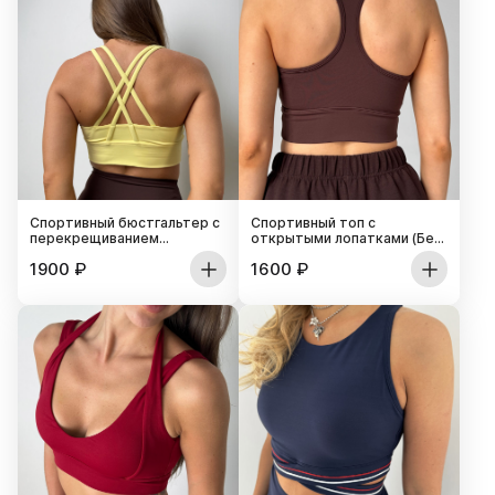
Спортивный бюстгальтер с
Спортивный топ c
перекрещиванием
открытыми лопатками (Без
бретелей на спине (Без
застежки)
1900
₽
1600
₽
застежки)