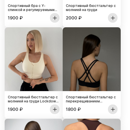
Спортивный бра с Y-
Спортивный бюстгальтер с
спинкой и регулируемыми
молнией на груди
бретелями
1900
₽
2000
₽
Спортивный бюстгальтер с
Спортивный бюстгальтер с
молнией на груди Lockdown
перекрещиванием
Zip
бретелей на спине (С
1900
₽
1800
₽
застежкой)