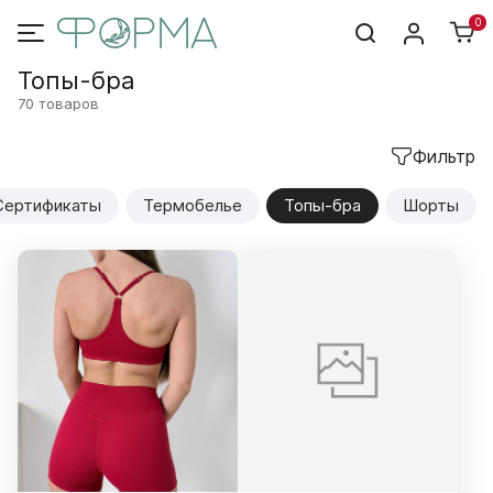
0
Топы-бра
70 товаров
Фильтр
Сертификаты
Термобелье
Топы-бра
Шорты