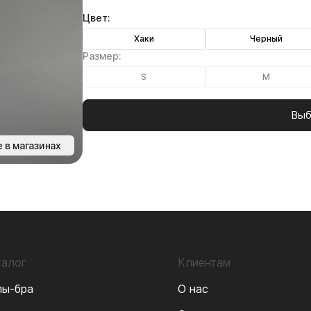
Цвет:
Хаки
Черный
Размер:
S
M
Выб
 в магазинах
талог
Клиентам
пы-бра
О нас