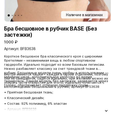
Наличие в магазинах
Бра бесшовное в рубчик BASE (Без
застежки)
1000
₽
Артикул: BFB3638
Короткое бесшовное бра классического кроя с широкими
бретелями – незаменимая вещь в любом спортивном
гардеробе. Идеально подходит ко всем базовым легинсам.
Нежно разбавляет классику за счет трендовой ткани в
рубчик. Бесшовные модели очень удобны в использовании —
Внутри имеются чашки – каждая в своем отделении, поэтому
минимум швов, дополнительное удобство во время
они не смещаются, садятся идеально, при желании можно их
тренировок. Данная модель без застежек, надевается через
убирать (есть отверстия для этого). Идеально сочетается с
голову, обеспечивает отличную поддержку груди.
велосипедками бесшовными в рубчик, артикул BFS3638
• Приятная бесшовная ткань;
• Классический дизайн;
• Состав: 92% полиамид, 8% эластан
• Артикул: BFB3638