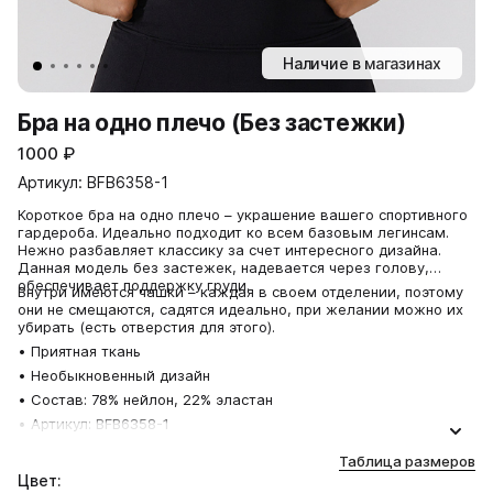
Наличие в магазинах
Бра на одно плечо (Без застежки)
1000
₽
Артикул: BFB6358-1
Короткое бра на одно плечо – украшение вашего спортивного
гардероба. Идеально подходит ко всем базовым легинсам.
Нежно разбавляет классику за счет интересного дизайна.
Данная модель без застежек, надевается через голову,
обеспечивает поддержку груди.
Внутри имеются чашки – каждая в своем отделении, поэтому
они не смещаются, садятся идеально, при желании можно их
убирать (есть отверстия для этого).
• Приятная ткань
• Необыкновенный дизайн
• Состав: 78% нейлон, 22% эластан
• Артикул: BFB6358-1
Таблица размеров
Цвет: