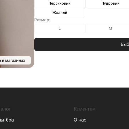
Персиковый
Пудровый
Желтый
Размер:
L
M
Выб
 в магазинах
талог
Клиентам
пы-бра
О нас