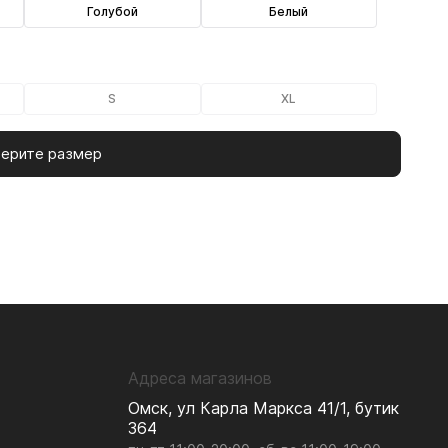
Голубой
Белый
S
XL
ерите размер
Адреса магазинов
Омск, ул Карла Маркса 41/1, бутик
364