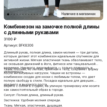
Наличие в магазинах
Комбинезон на замочке полной длины
с длинными рукавами
3100
₽
Артикул: BFK8306
Длинный рукав, полная длина, замок-молния — три детали,
которые делают этот комбинезон идеальным спутником для
активной жизни. Мягкая эластичная ткань обволакивает тело,
не сковывая движений в йоге, фитнесе или танцевальной
разминке. Никакого дискомфорта — только плавность и
Ткань плотная, но легкая, приятная к телу, сохраняет форму
уверенность.
после интенсивных нагрузок. Чашки не встроены —
комбинезон создан для носки с любимым топом, что дает
полную свободу в стиле. Посадка идеальна для девушек
среднего и высокого роста.
Берите с собой в студию, на уличную тренировку или носите
как самостоятельный образ в городе.
Силуэт: Полная длина, длинный рукав.
Застежка: Удобная молния спереди.
Ткань: Мягкая, эластичная, дышащая.