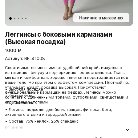
Наличие в магазинах
Леггинсы с боковыми карманами
(Высокая посадка)
1000
₽
Артикул: BFL41008
Спортивные легинсы имеют удобнейший крой, визуально
вытягивают фигуру и подчеркивают ее достоинства. Ткань
мягкая и комфортная, хорошо тянется и подстраивается под
ваше тело. Но при этом с эффектом компрессии. Плотный пояс
утягивает живот, посадка высокая. Присутствуют
• Высокая посадка
функциональные кармашки на бедрах. Легинсы можно
• Компрессия
сочетать с удлиненными топами, футболками, свитшотами и
спортивными топами.
• Длина полная
• Легинсы подходят для йоги, танцев, фитнеса, бега,
активного отдыха и городской жизни
• Состав: 75% нейлон, 25% спандекс
BFL41008