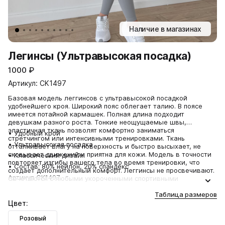
Наличие в магазинах
Легинсы (Ультравысокая посадка)
1000
₽
Артикул: CK1497
Базовая модель леггинсов с ультравысокой посадкой
удобнейшего кроя. Широкий пояс облегает талию. В поясе
имеется потайной кармашек. Полная длина подходит
девушкам разного роста. Тонкие неощущаемые швы,
эластичная ткань позволят комфортно заниматься
• Удобный крой
стретчингом или интенсивными тренировками. Ткань
• Ультравысокая посадка
отталкивает влагу на поверхность и быстро высыхает, не
сковывает движений и приятна для кожи. Модель в точности
• Классический дизайн
повторяет изгибы вашего тела во время тренировки, что
• Состав: 80% нейлон, 20% спандекс
создает дополнительный комфорт. Леггинсы не просвечивают.
Артикул CK1497
Сочетаются с любыми укороченными спортивными
бюстгальтерами и топами.
Таблица размеров
Цвет:
Розовый