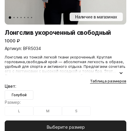
Наличие в магазинах
Лонгслив укороченный свободный
1000
₽
Артикул: BFR5034
Лонгслив из тонкой легкой ткани укороченный. Круглая
горловина,свободный крой — абсолютная легкость в образе,
удобный для спорта и активного отдыха. Предлагаем сочетать
его с леггинсами с высокой посадкой и топом бра. Этот
Лонгслив можно носить по-разному, собирая ткань как
болеро,образ будет смотреться по-новому.
Таблица размеров
Артикул: BFR5034
Цвет:
Голубой
Размер:
L
M
S
Выберите размер