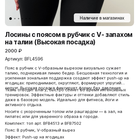
Наличие в магазинах
Лосины с поясом в рубчик с V- запахом
на талии (Высокая посадка)
2000
₽
Артикул: BFL4596
Пояс в рубчик с V-образным вырезом визуально сужает
талию, подчеркивая линию бедер. Бесшовная технология и
усиленная зональная поддержка создают эффект push-up на
ягодицах: приподнимают, округляют, формируют упругий
силуэт. Высокая посадка фиксирует форму без давления.
Ткань отводит влагу, быстро сохнет во время интенсивных
тренировок. Эффектные фактуры и оттенки добавляют стиль
даже в базовую модель. Идеально для фитнеса, йоги и
активного отдыха.
Носите с укороченным топом или рашгардом — в зал, на
пилатес или для уверенного образа в городе.
Комплект: топ арт. BFB4513 и BFB7502
Пояс: В рубчик, V-образный вырез
Эффект: Push-up на ягодицах