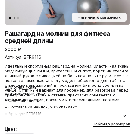
Наличие в магазинах
Рашагард на молнии для фитнеса
средней длины
2000
₽
Артикул: BFR6116
Идеальный спортивный рашгард на молнии. Эластичная ткань,
моделирующие линии, приталенный силуэт, воротник-стоечка,
длинный рукав с фиксацией на большом пальце руки- все это
позволяет использовать эту модель абсолютно для любых
физических упражнений в прохладном фитнес-клубе или на
• Плотная ткань;
улице. Отличный вариант для пробежек, для разогрева перед
• Приталенный крой;
тренировкой. Базовые оттенки прекрасно сочетается с
любыми легинсами, брюками и велосипедными шортами.
• Средняя длина;
• Состав: 87% нейлон, 20% спандекс;
• Артикул: BFR6116
Таблица размеров
Цвет: