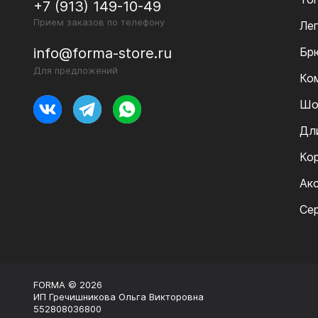
+7 (913) 149-10-49
Прием заказов по телефону
Ле
Бр
info@forma-store.ru
Для предложений
Ко
Шо
Дл
Ко
Ак
Се
FORMA © 2026
ИП Гречишникова Ольга Викторовна
552808036800