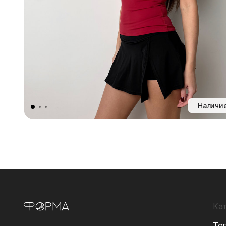
Наличие
Ка
То