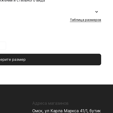
ижений и стильного вида
ой носки
Таблица размеров
ерите размер
Адреса магазинов
Омск, ул Карла Маркса 41/1, бутик