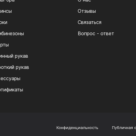
гинсы
Отзывы
юки
Связаться
мбинезоны
Вопрос - ответ
рты
инный рукав
роткий рукав
сессуары
ртификаты
Конфиденциальность
Публичная 