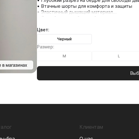
• Глубокий разрез на бедре для свободы дв
• Втачные шорты для комфорта и защиты
• Эластичный дышащий материал
• Легкий струящийся крой
• Универсальность для спорта и повседневн
Цвет:
Черный
Размер:
M
L
 в магазинах
Выб
талог
Клиентам
пы-бра
О нас