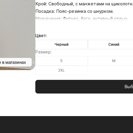
Крой: Свободный, с манжетами на щиколотк
Посадка: Пояс-резинка со шнурком.
Назначение: Фитнес, йога, активный отдых.
Цвет:
Черный
Синий
Размер:
S
M
 в магазинах
2XL
Выб