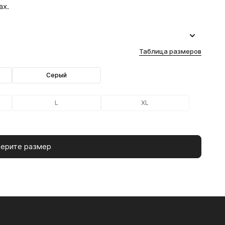
ах.
Таблица размеров
Серый
L
XL
ерите размер