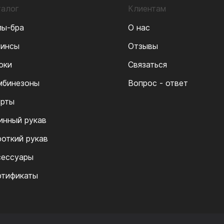
талог
Клиентам
пы-бра
О нас
гинсы
Отзывы
юки
Связаться
мбинезоны
Вопрос - ответ
рты
инный рукав
роткий рукав
сессуары
ртификаты