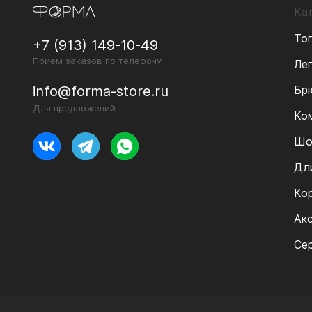
Ка
То
+7 (913) 149-10-49
Прием заказов по телефону
Ле
Бр
info@forma-store.ru
Для предложений
Ко
Шо
Дл
Ко
Ак
Се