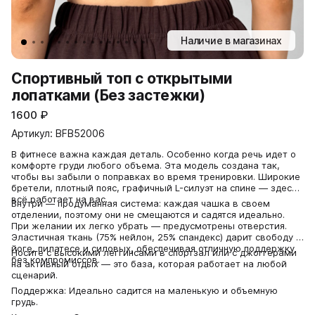
Наличие в магазинах
Спортивный топ c открытыми
лопатками (Без застежки)
1600
₽
Артикул: BFB52006
В фитнесе важна каждая деталь. Особенно когда речь идет о
комфорте груди любого объема. Эта модель создана так,
чтобы вы забыли о поправках во время тренировки. Широкие
бретели, плотный пояс, графичный L-силуэт на спине — здесь
всё работает на вас.
Внутри — продуманная система: каждая чашка в своем
отделении, поэтому они не смещаются и садятся идеально.
При желании их легко убрать — предусмотрены отверстия.
Эластичная ткань (75% нейлон, 25% спандекс) дарит свободу в
йоге, пилатесе и силовых, обеспечивая отличную поддержку
Носите с высокими леггинсами в спортзал или с джоггерами
без компромиссов.
на активный отдых — это база, которая работает на любой
сценарий.
Поддержка: Идеально садится на маленькую и объемную
грудь.