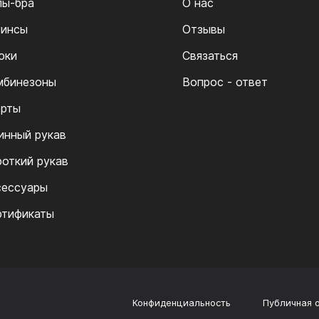
пы-бра
О нас
гинсы
Отзывы
юки
Связаться
мбинезоны
Вопрос - ответ
рты
инный рукав
роткий рукав
сессуары
ртификаты
Конфиденциальность
Публичная 