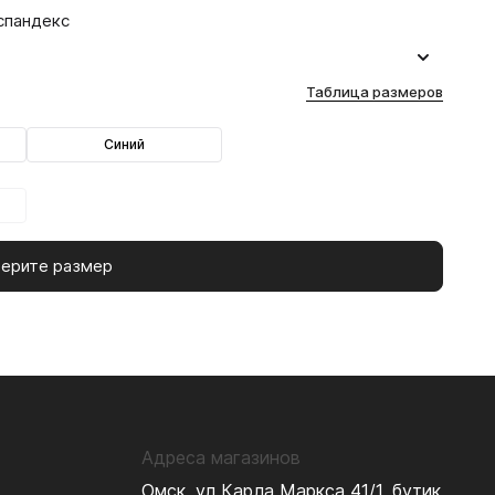
спандекс
Таблица размеров
Синий
ерите размер
Адреса магазинов
Омск, ул Карла Маркса 41/1, бутик