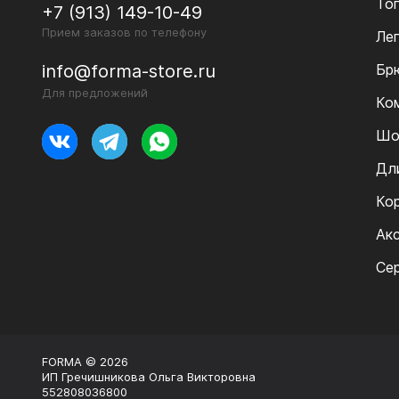
То
+7 (913) 149-10-49
Прием заказов по телефону
Ле
Бр
info@forma-store.ru
Для предложений
Ко
Шо
Дл
Ко
Ак
Се
FORMA © 2026
ИП Гречишникова Ольга Викторовна
552808036800