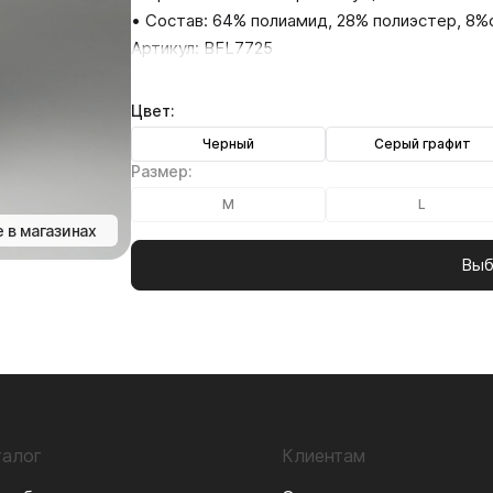
• Состав: 64% полиамид, 28% полиэстер, 8%
Артикул: BFL7725
Цвет:
Черный
Серый графит
Размер:
M
L
 в магазинах
Выб
талог
Клиентам