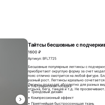
Тайтсы бесшовные с подчерки
1600
₽
Артикул: BFL7725
Бесшовные популярные леггинсы с подчеркн
приобретают округлую форму за счет модел
пояс отлично смотрится на любой фигуре. Б
разный рост. Леггинсы идеально сочетается
Легинсы подходят абсолютно для разных видо
• Ультравысокая посадка
отдыха, бега, танцев и т.д. Не просвечивают.
• Трендовый дизайн
• Компрессионный эффект
• Приятнейшая быстросохнущая ткань