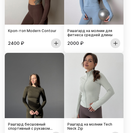
Кроп-топ Modern Contour
Рашагард на молнии для
фитнеса средней длины
2400
₽
2000
₽
Рашгард бесшовный
Рашгард на молнии Tech
спортивный с рукавом
Neck Zip
реглан